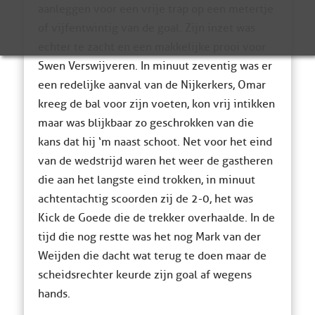
aanleggen voor een vrije trap op een metertje
of vijfentwintig van de goal. Zijn inzet was
echter te zacht en een makkelijke prooi voor
Swen Verswijveren. In minuut zeventig was er
een redelijke aanval van de Nijkerkers, Omar
kreeg de bal voor zijn voeten, kon vrij intikken
maar was blijkbaar zo geschrokken van die
kans dat hij ‘m naast schoot. Net voor het eind
van de wedstrijd waren het weer de gastheren
die aan het langste eind trokken, in minuut
achtentachtig scoorden zij de 2-0, het was
Kick de Goede die de trekker overhaalde. In de
tijd die nog restte was het nog Mark van der
Weijden die dacht wat terug te doen maar de
scheidsrechter keurde zijn goal af wegens
hands.