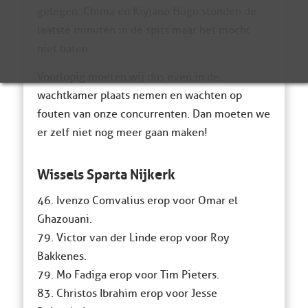
gelegen. Chima en Kiyjano Hugo stonden de
laatste minuten in de spits maar het mocht
niet baten.
Voorlopig moeten wij dus even in de
wachtkamer plaats nemen en wachten op
fouten van onze concurrenten. Dan moeten we
er zelf niet nog meer gaan maken!
Wissels Sparta Nijkerk
46. Ivenzo Comvalius erop voor Omar el
Ghazouani.
79. Victor van der Linde erop voor Roy
Bakkenes.
79. Mo Fadiga erop voor Tim Pieters.
83. Christos Ibrahim erop voor Jesse