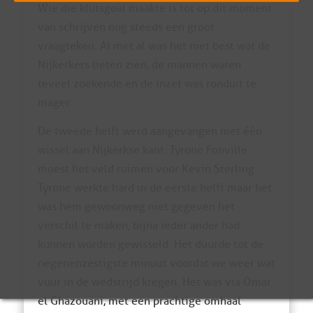
Wie die klutsgoal maakte is tot op dit moment
van schrijven nog steeds een groot
vraagteken. Al met al was het niet best wat de
Nijkerkers lieten zien, de mannen waren
teveel zoekende en de inzet was ronduit te
mager.
De tweede helft werd aangevangen met één
wissel aan Nijkerkse kant. Tyrone Fonville
moest het veld ruimen voor Kevin Sterling.
Tyrone werkte hard in de eerste helft maar het
was hem gewoonweg niet gegeven het
verschil te maken, bijna ieder ander had
kunnen worden gewisseld. Het duurde tot de
negenenzestigste minuut voordat we weer wat
vuur in de wedstrijd kregen. Het was via Omar
el Ghazouani, met een prachtige omhaal