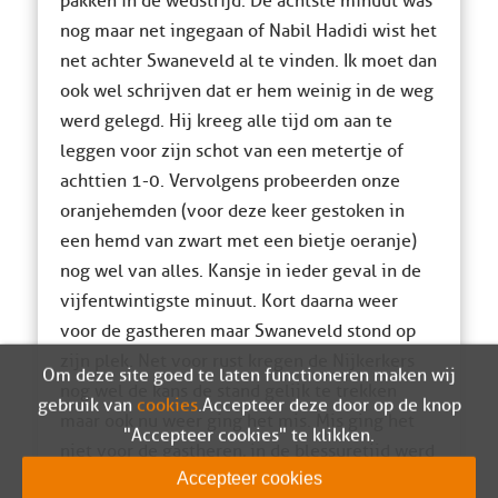
pakken in de wedstrijd. De achtste minuut was
nog maar net ingegaan of Nabil Hadidi wist het
net achter Swaneveld al te vinden. Ik moet dan
ook wel schrijven dat er hem weinig in de weg
werd gelegd. Hij kreeg alle tijd om aan te
leggen voor zijn schot van een metertje of
achttien 1-0. Vervolgens probeerden onze
oranjehemden (voor deze keer gestoken in
een hemd van zwart met een bietje oeranje)
nog wel van alles. Kansje in ieder geval in de
vijfentwintigste minuut. Kort daarna weer
voor de gastheren maar Swaneveld stond op
zijn plek. Net voor rust kregen de Nijkerkers
Om deze site goed te laten functioneren maken wij
nog wel de kans de stand gelijk te trekken
gebruik van
cookies
. Accepteer deze door op de knop
maar ook nu weer ging het mis. Mis ging het
"Accepteer cookies" te klikken.
niet voor de gastheren, in de blessuretijd werd
Accepteer cookies
het toch nog 2-0 voor de mannen uit Katwijk.