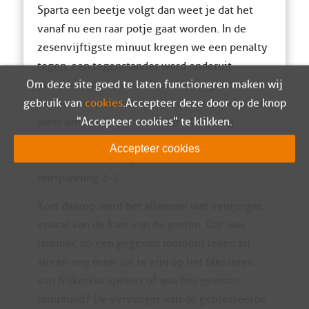
Sparta een beetje volgt dan weet je dat het
vanaf nu een raar potje gaat worden. In de
zesenvijftigste minuut kregen we een penalty
tegen, een tegenstander werd onderuit
Om deze site goed te laten functioneren maken wij
gehaald in de zestien. Stom! Maar goed dan is
gebruik van
cookies
. Accepteer deze door op de knop
het dus maar zo weer 2-2 en slaat de schrik je
"Accepteer cookies" te klikken.
weer om je oranjezwarte hart. Gelukkig
hebben we dan inmiddels “good old” Jesse
Accepteer cookies
Buutehuus, die zorgde meteen voor weer wat
ontspanning 3-2.
Kort daarop werd het allemaal wat venijniger,
vooral van de kant van de gasten. Dat was
jammer, op een gegeven moment leken zij
alleen nog maar uit te zijn op het blesseren
van Nijkerkse spelers of was het gewoon
lompheid? De vervanger van de geblesseerde