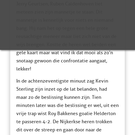
Jerry Geurtsen, Ruben Caldenhoven liet
meteen zien zijn mannetje te staan. Dit
mannetje is kennelijk voor niets en niemand
bang. Hij nam het op tegen een hele grote
reusachtige meneer maar liet zich niet van de
wijs brengen. Kostte de heren wel beiden een
gele kaart maar wat vind ik dat mooi als zo’n
snotaap gewoon die confrontatie aangaat,
lekker!
In de achtenzeventigste minuut zag Kevin
Sterling zijn inzet op de lat belanden, had
maar zo de beslissing kunnen zijn. Tien
minuten later was die beslissing er wel, uit een
vrije trap wist Roy Bakkenes goalie Helderton
te passeren 4-2. De Nijkerkse heren trokken
dit over de streep en gaan door naar de