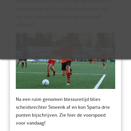
aan de bak maar net als vorige week wisten ze
ook vandaag het doel schoon te houden. Als
het niet mooi kan dan in ieder geval wel
effectief.
Na een ruim genomen blessuretijd blies
scheidsrechter Smeenk af en kon Sparta drie
punten bijschrijven. Zie hier de voorspoed
voor vandaag!