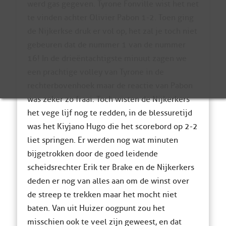
werd gas gegeven. Tyrone Fonville wist het net
te vinden achter Olivier Pabon 1-2. Toen ging
de Nijkerkse druk er vol op, het zal je toch niet
gebeuren dat de nummer 1 van de nummer
16! In de drieëntachtigste minuut zagen we
een prachtige volley van Tyrone in de
rechterbovenhoek maar de reactie van Pabon
was zeker zo fraai. Toch wisten de Nijkerkers
het vege lijf nog te redden, in de blessuretijd
was het Kiyjano Hugo die het scorebord op 2-2
liet springen. Er werden nog wat minuten
bijgetrokken door de goed leidende
scheidsrechter Erik ter Brake en de Nijkerkers
deden er nog van alles aan om de winst over
de streep te trekken maar het mocht niet
baten. Van uit Huizer oogpunt zou het
misschien ook te veel zijn geweest, en dat