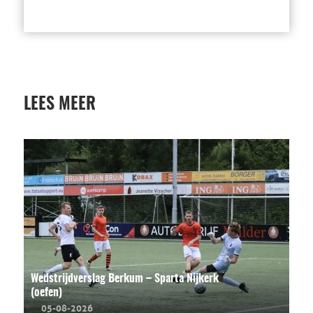
LEES MEER
Wedstrijdverslag Berkum – Sparta Nijkerk
(oefen)
05-08-2026