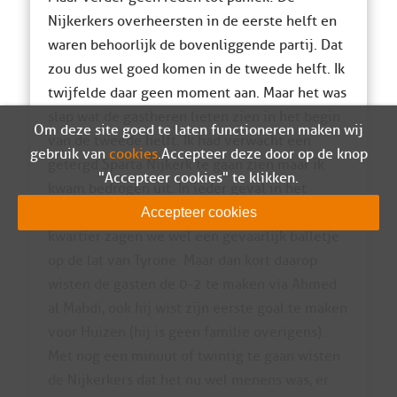
Nijkerkers overheersten in de eerste helft en
waren behoorlijk de bovenliggende partij. Dat
zou dus wel goed komen in de tweede helft. Ik
twijfelde daar geen moment aan. Maar het was
slap wat de gastheren lieten zien in het begin
Om deze site goed te laten functioneren maken wij
van de tweede helft. Ik had verwacht een
gebruik van
cookies
. Accepteer deze door op de knop
getergd Sparta Nijkerk te gaan zien maar ik
"Accepteer cookies" te klikken.
kwam bedrogen uit. In ieder geval in het
eerste kwartier van de tweede helft. In dat
Accepteer cookies
kwartier zagen we wel een gevaarlijk balletje
op de lat van Tyrone. Maar dan kort daarop
wisten de gasten de 0-2 te maken via Ahmed
al Mahdi, ook hij wist zijn eerste goal te maken
voor Huizen (hij is geen familie overigens).
Met nog een minuut of twintig te gaan wisten
de Nijkerkers dat het nu wel menens was, er