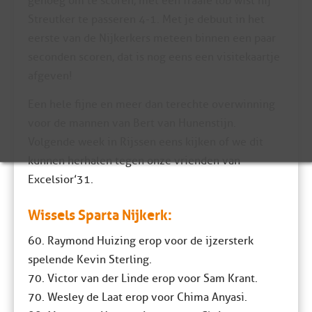
genoeg om te scoren, met een fraaie lob wist hij
Streutker te passeren 4-1. Met je debuut in het
eerste van de Nijkerkers meteen binnen een paar
seconden scoren, dat is nog eens een visitekaartje
afgeven!
Een hele fijne en meer dan terechte overwinning
voor de mannen van Bert van Hunenstijn.
Volgende week in Rijssen eens kijken of we dit
kunnen herhalen tegen onze vrienden van
Excelsior’31.
Wissels Sparta Nijkerk:
60. Raymond Huizing erop voor de ijzersterk
spelende Kevin Sterling.
70. Victor van der Linde erop voor Sam Krant.
70. Wesley de Laat erop voor Chima Anyasi.