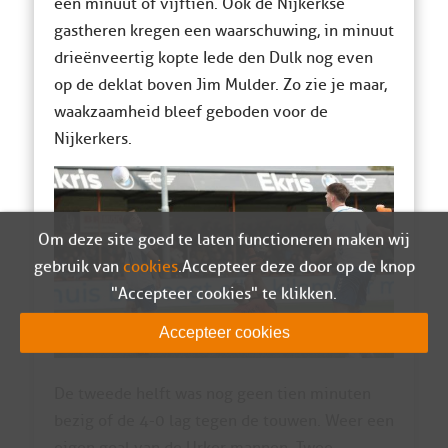
een minuut of vijftien. Ook de Nijkerkse
gastheren kregen een waarschuwing, in minuut
drieënveertig kopte Iede den Dulk nog even
op de deklat boven Jim Mulder. Zo zie je maar,
waakzaamheid bleef geboden voor de
Nijkerkers.
Om deze site goed te laten functioneren maken wij
gebruik van
cookies
. Accepteer deze door op de knop
"Accepteer cookies" te klikken.
Accepteer cookies
De tweede helft was nog geen tien minuten
bezig of de 4-0 lag tegen de touwen. Weer een
eigen goal van de Urker mannen. Twee