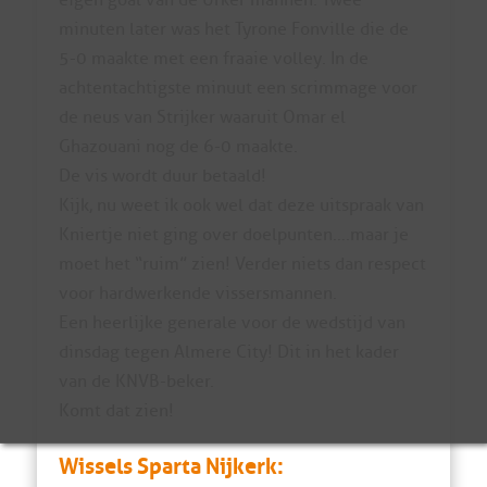
minuten later was het Tyrone Fonville die de
5-0 maakte met een fraaie volley. In de
achtentachtigste minuut een scrimmage voor
de neus van Strijker waaruit Omar el
Ghazouani nog de 6-0 maakte.
De vis wordt duur betaald!
Kijk, nu weet ik ook wel dat deze uitspraak van
Kniertje niet ging over doelpunten….maar je
moet het “ruim” zien! Verder niets dan respect
voor hardwerkende vissersmannen.
Een heerlijke generale voor de wedstijd van
dinsdag tegen Almere City! Dit in het kader
van de KNVB-beker.
Komt dat zien!
Wissels Sparta Nijkerk: