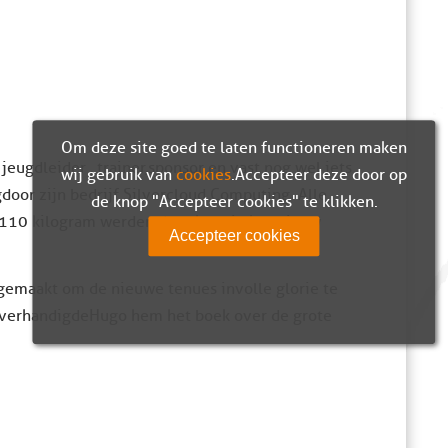
Om deze site goed te laten functioneren maken
jeugdleider , trainer, sponsor en vast nog wel iets
wij gebruik van
cookies
. Accepteer deze door op
oor zijn bedrijf Silvercloud Computing. Alle
de knop "Accepteer cookies" te klikken.
ot 110 kilogram werden door hem in het nieuw
Accepteer cookies
 gemaakt om de nieuwe tenues in volle glorie te
 overhandigdeHugo hem het boek over de grote