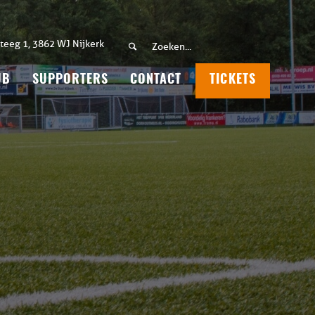
teeg 1, 3862 WJ Nijkerk
UB
SUPPORTERS
CONTACT
TICKETS