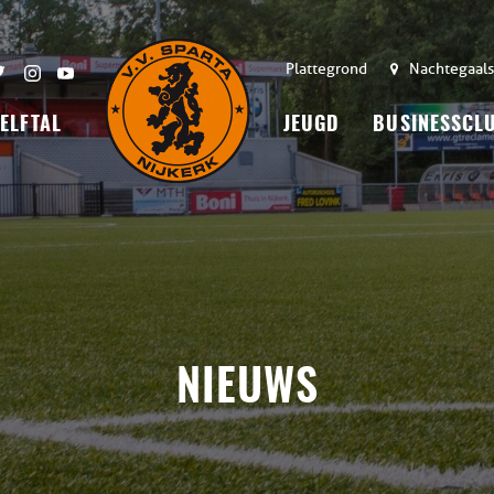
Plattegrond
Nachtegaals
 ELFTAL
JEUGD
BUSINESSCL
NIEUWS