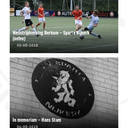
Wedstrijdverslag Berkum – Sparta Nijkerk
(oefen)
05-08-2026
In memoriam – Hans Stam
04-08-2026