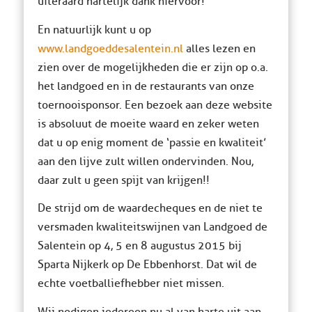
uiteraard hartelijk dank hiervoor!
En natuurlijk kunt u op
www.landgoeddesalentein.nl
alles lezen en
zien over de mogelijkheden die er zijn op o.a.
het landgoed en in de restaurants van onze
toernooisponsor. Een bezoek aan deze website
is absoluut de moeite waard en zeker weten
dat u op enig moment de ‘passie en kwaliteit’
aan den lijve zult willen ondervinden. Nou,
daar zult u geen spijt van krijgen!!
De strijd om de waardecheques en de niet te
versmaden kwaliteitswijnen van Landgoed de
Salentein op 4, 5 en 8 augustus 2015 bij
Sparta Nijkerk op De Ebbenhorst. Dat wil de
echte voetballiefhebber niet missen.
Wij nodigen iedereen nu al van harte uit aan