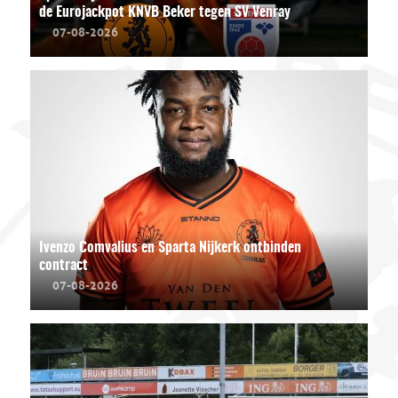
de Eurojackpot KNVB Beker tegen SV Venray
07-08-2026
Ivenzo Comvalius en Sparta Nijkerk ontbinden
contract
07-08-2026