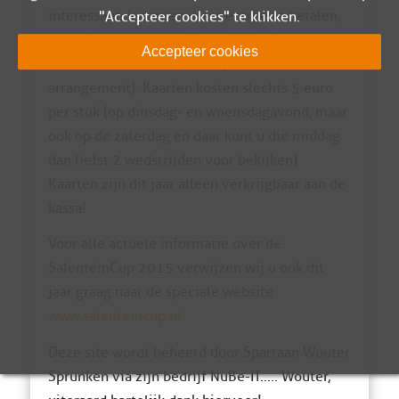
interessant. Iedereen dient entree te betalen,
"Accepteer cookies" te klikken.
dus ook de leden van Sparta Nijkerk en de
Accepteer cookies
leden van de Businessclub (of via een
arrangement). Kaarten kosten slechts 5 euro
per stuk (op dinsdag- en woensdagavond, maar
ook op de zaterdag en daar kunt u die middag
dan liefst 2 wedstrijden voor bekijken).
Kaarten zijn dit jaar alleen verkrijgbaar aan de
kassa!
Voor alle actuele informatie over de
SalenteinCup 2015 verwijzen wij u ook dit
jaar graag naar de speciale website
www.salenteincup.nl
Deze site wordt beheerd door Spartaan Wouter
Sprunken via zijn bedrijf NuBe-IT….. Wouter,