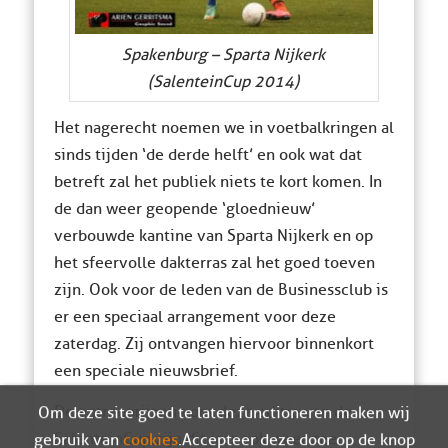
Spakenburg – Sparta Nijkerk
(SalenteinCup 2014)
Het nagerecht noemen we in voetbalkringen al
sinds tijden ‘de derde helft’ en ook wat dat
betreft zal het publiek niets te kort komen. In
de dan weer geopende ‘gloednieuw’
verbouwde kantine van Sparta Nijkerk en op
het sfeervolle dakterras zal het goed toeven
zijn. Ook voor de leden van de Businessclub is
er een speciaal arrangement voor deze
zaterdag. Zij ontvangen hiervoor binnenkort
een speciale nieuwsbrief.
De entreeprijzen voor deze editie van de
Om deze site goed te laten functioneren maken wij
SalenteinCup zijn dit jaar ook weer zeer
gebruik van
cookies
. Accepteer deze door op de knop