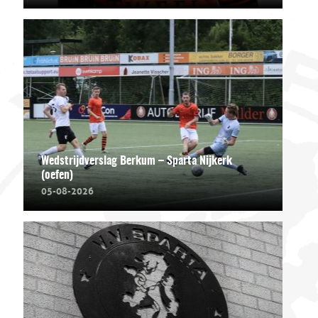
Wedstrijdverslag Berkum – Sparta Nijkerk
(oefen)
05-08-2026