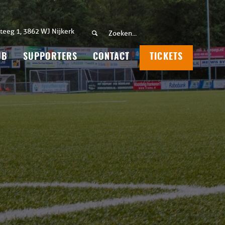
teeg 1, 3862 WJ Nijkerk
UB
SUPPORTERS
CONTACT
TICKETS