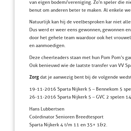
van eigen bodem/vereniging. Zo’n speler die nie
benut om anderen beter te maken. Al enkele wed
Natuurlijk kan hij de veelbesproken kar niet all
Dus werd er weer eens gewonnen, gewonnen en …
door het gehele team waardoor ook het vrouwel
en aanmoedigen.
Deze cheerleaders staan met hun Pom Pom’s gara
Ook benieuwd wie de laatste transfer van VV Spa
Zorg
dat je aanwezig bent bij de volgende wedst
19-11-2016 Sparta Nijkerk 5 – Bennekom 5 spe
26-11-2016 Sparta Nijkerk 5 – GVC 2 spelen 14
Hans Lubbertsen
Coördinator Senioren Breedtesport
Sparta Nijkerk 4 t/m 11 en 35+ 1&2.