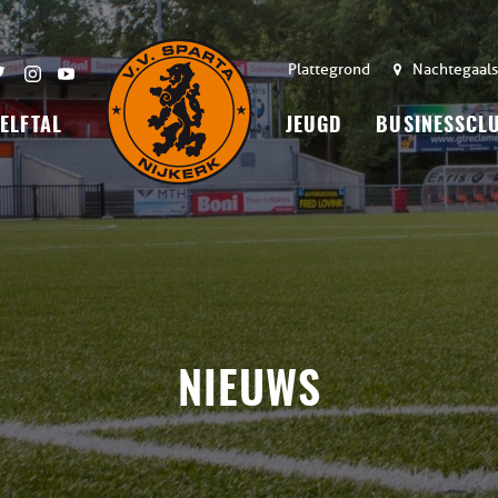
Plattegrond
Nachtegaals
 ELFTAL
JEUGD
BUSINESSCL
NIEUWS