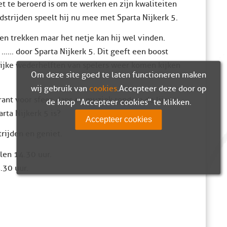
t te beroerd is om te werken en zijn kwaliteiten
strijden speelt hij nu mee met Sparta Nijkerk 5.
een trekken maar het netje kan hij wel vinden.
… door Sparta Nijkerk 5. Dit geeft een boost
ijke wederhelften van spelers weer komen kijken
Om deze site goed te laten functioneren maken
wij gebruik van
cookies
. Accepteer deze door op
nt voor sfeer, dans en muziek rondom de lijnen.
de knop "Accepteer cookies" te klikken.
rta Nijkerk 5 is?
Accepteer cookies
rijden en geniet.
len 14.30 uur.
.30 uur.