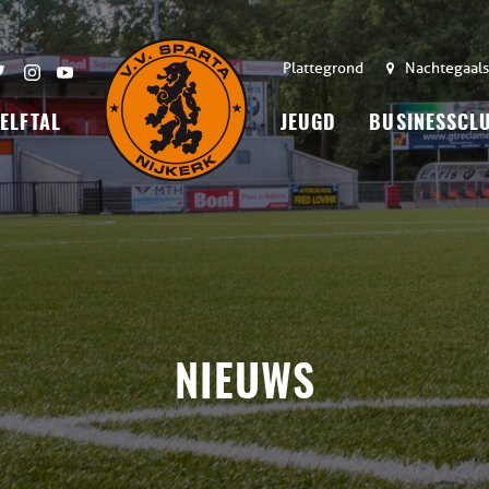
Plattegrond
Nachtegaals
 ELFTAL
JEUGD
BUSINESSCL
NIEUWS