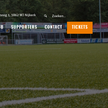
teeg 1, 3862 WJ Nijkerk
UB
SUPPORTERS
CONTACT
TICKETS