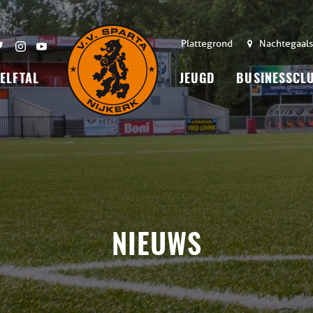
Plattegrond
Nachtegaals
 ELFTAL
JEUGD
BUSINESSCL
NIEUWS