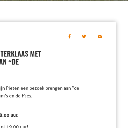
TERKLAAS MET
“
AAN
DE
jn Pieten een bezoek brengen aan “de
i’s en de F’jes.
8.00 uur.
tot 19.00 uur!