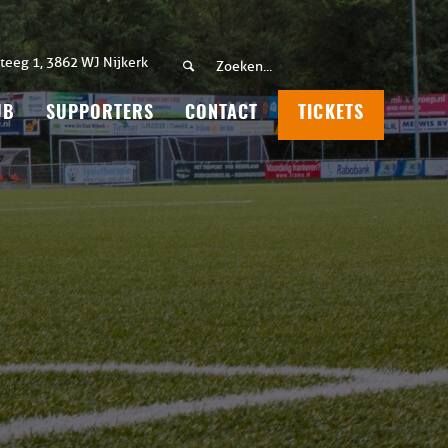
teeg 1, 3862 WJ Nijkerk
UB
SUPPORTERS
CONTACT
TICKETS