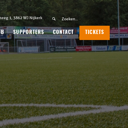
teeg 1, 3862 WJ Nijkerk
UB
SUPPORTERS
CONTACT
TICKETS