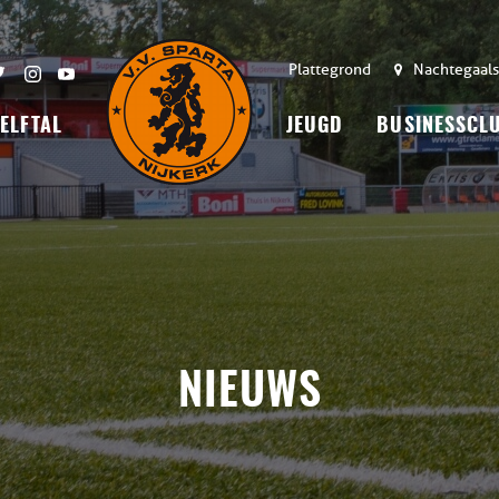
Plattegrond
Nachtegaals
 ELFTAL
JEUGD
BUSINESSCL
NIEUWS