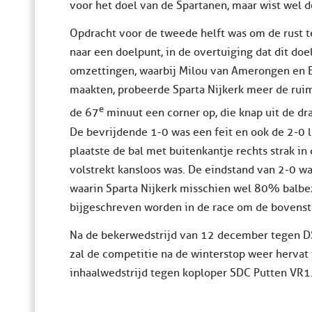
voor het doel van de Spartanen, maar wist wel de
Opdracht voor de tweede helft was om de rust t
naar een doelpunt, in de overtuiging dat dit doe
omzettingen, waarbij Milou van Amerongen en E
maakten, probeerde Sparta Nijkerk meer de ruimt
e
de 67
minuut een corner op, die knap uit de dr
De bevrijdende 1-0 was een feit en ook de 2-0 l
plaatste de bal met buitenkantje rechts strak i
volstrekt kansloos was. De eindstand van 2-0 wa
waarin Sparta Nijkerk misschien wel 80% balbe
bijgeschreven worden in de race om de bovenst
Na de bekerwedstrijd van 12 december tegen DS
zal de competitie na de winterstop weer hervat
inhaalwedstrijd tegen koploper SDC Putten VR1