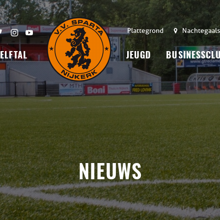
Plattegrond
Nachtegaals
 ELFTAL
JEUGD
BUSINESSCL
NIEUWS