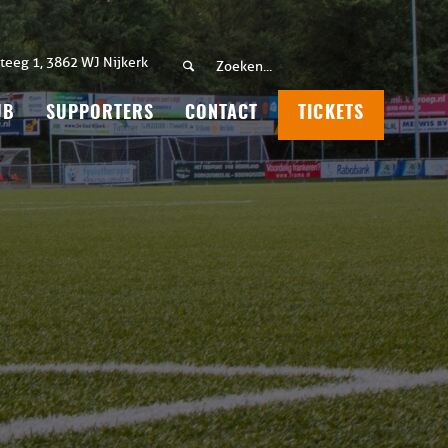
teeg 1, 3862 WJ Nijkerk
UB
SUPPORTERS
CONTACT
TICKETS