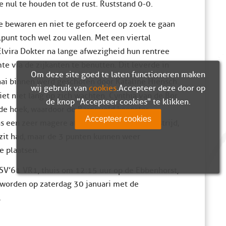
 nul te houden tot de rust. Ruststand 0-0.
e bewaren en niet te geforceerd op zoek te gaan
lpunt toch wel zou vallen. Met een viertal
lvira Dokter na lange afwezigheid hun rentree
e via de zijkanten te benutten. Dit leverde in
Om deze site goed te laten functioneren maken
aai binnen werd geschoten door Kataline Hiensch.
wij gebruik van
cookies
. Accepteer deze door op
iet niet lang op zich wachten. Cynthia van de Bor
de knop "Accepteer cookies" te klikken.
n de hoek, waardoor de Barneveld keepster
Accepteer cookies
s een zeer magere afspiegeling van de wedstrijd,
zit had, maar de 3 punten kunnen weer
e plaatsen.
V’61 VR1, thuis om 12:15 uur op de Ebbenhorst,
 worden op zaterdag 30 januari met de
.