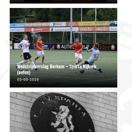
Wedstrijdverslag Berkum – Sparta Nijkerk
(oefen)
05-08-2026