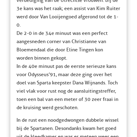
verdediging van de Utrechtse vrouwen. Bij de
3e kans was het raak; een assist van Kim Ruiter
werd door Van Looijengoed afgerond tot de 1-
0.
De 2-0 in de 34e minuut was een perfect
aangesneden corner van Christianne van
Bloemendaal die door Eline Tingen kon
worden binnen gekopt.
In de 40e minuut pas de eerste serieuze kans
voor Odysseus’91, maar deze ging over het
doel van Sparta keepster Dana Wijnands. Toch
viel vlak voor rust nog de aansluitingstreffer,
toen een bal van een meter of 30 zeer fraai in
de kruising werd geschoten.
In de rust een noodgedwongen dubbele wissel
bij de Spartanen. Desondanks kwam het goed
uit de kleedkamer en was er meteen weer een