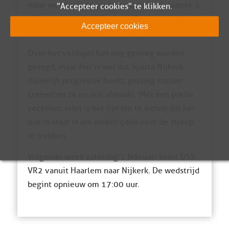
maar weer was de grootste kans in de laatste 5
"Accepteer cookies" te klikken.
minuten voor de Nijkerkers. Zonder resultaat,
Accepteer cookies
zodat de wedstrijd eindigde in 3-2.
Over het veldspel kan nog genoeg worden
gezegd, maar feit is wel dat Sparta Nijkerk
duidelijk progressie boekt, genoeg kansen
creëert en ze nu ook afmaakt. Met een portie
vechtlust erbij is het fijn om te weten dat het
ook in staat is om wedstrijden over de streep
te trekken.
Volgende week zaterdag 1 februari komt DSS
VR2 vanuit Haarlem naar Nijkerk. De wedstrijd
begint opnieuw om 17:00 uur.