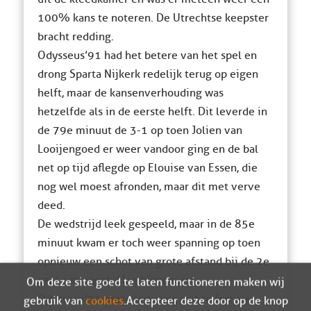
100% kans te noteren. De Utrechtse keepster
bracht redding.
Odysseus’91 had het betere van het spel en
drong Sparta Nijkerk redelijk terug op eigen
helft, maar de kansenverhouding was
hetzelfde als in de eerste helft. Dit leverde in
de 79e minuut de 3-1 op toen Jolien van
Looijengoed er weer vandoor ging en de bal
net op tijd aflegde op Elouise van Essen, die
nog wel moest afronden, maar dit met verve
deed.
De wedstrijd leek gespeeld, maar in de 85e
minuut kwam er toch weer spanning op toen
opnieuw een schot van grote afstand bij de 2e
paal wat ongelukkig binnenviel.
Om deze site goed te laten functioneren maken wij
Odysseus’91 probeerde nog wat te forceren,
gebruik van
cookies
. Accepteer deze door op de knop