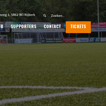
teeg 1, 3862 WJ Nijkerk
UB
SUPPORTERS
CONTACT
TICKETS