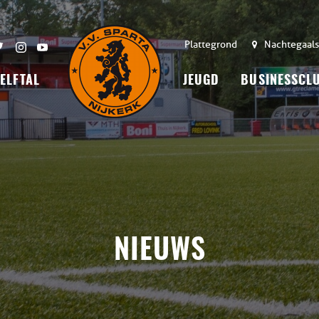
Plattegrond
Nachtegaals
 ELFTAL
JEUGD
BUSINESSCL
NIEUWS