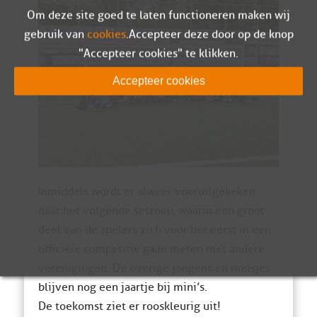
Om deze site goed te laten functioneren maken wij
gebruik van
cookies
. Accepteer deze door op de knop
"Accepteer cookies" te klikken.
Accepteer cookies
Inmiddels wordt er alweer vooruitgekeken
naar het volgende seizoen, waarin een groot
deel van de spelers zich voor het eerst in een
officiële competitie gaan meten met andere
verenigingen. De overige jongens en meisjes
blijven nog een jaartje bij mini’s.
De toekomst ziet er rooskleurig uit!