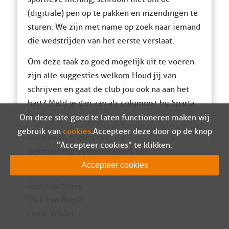
(digitiale) pen op te pakken en inzendingen te
sturen. We zijn met name op zoek naar iemand
die wedstrijden van het eerste verslaat.
Om deze taak zo goed mogelijk uit te voeren
zijn alle suggesties welkom. Houd jij van
schrijven en gaat de club jou ook na aan het
hart? Meld je dan aan als columnist bij Sparta
Nijkerk.
Om deze site goed te laten functioneren maken wij
gebruik van
cookies
. Accepteer deze door op de knop
Gelieve te mailen naar
"Accepteer cookies" te klikken.
webmaster@vvspartanijkerk.nl.
Accepteer cookies
Jan de Greef
Gert van Steeg
Dick van Breda
Frank Wallet