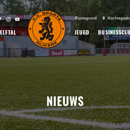
Plattegrond
Nachtegaals
 ELFTAL
JEUGD
BUSINESSCL
NIEUWS