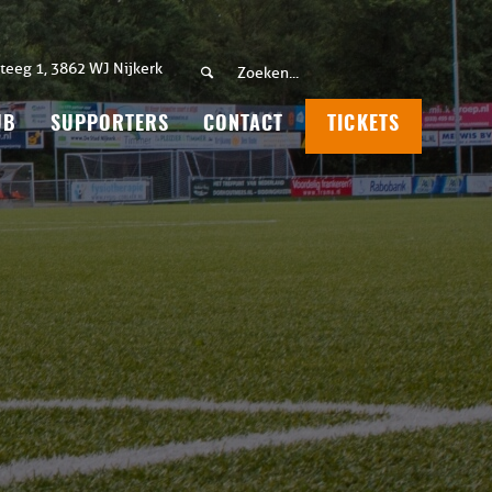
teeg 1, 3862 WJ Nijkerk
UB
SUPPORTERS
CONTACT
TICKETS