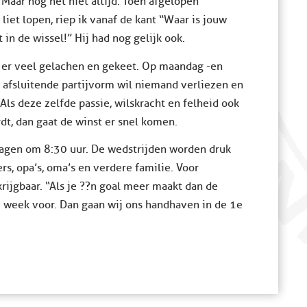
Maar nog net niet altijd. Toen afgelopen
liet lopen, riep ik vanaf de kant “Waar is jouw
 in de wissel!” Hij had nog gelijk ook.
t er veel gelachen en gekeet. Op maandag -en
 afsluitende partijvorm wil niemand verliezen en
 Als deze zelfde passie, wilskracht en felheid ook
t, dan gaat de winst er snel komen.
dagen om 8:30 uur. De wedstrijden worden druk
s, opa’s, oma’s en verdere familie. Voor
rijgbaar. “Als je ??n goal meer maakt dan de
e week voor. Dan gaan wij ons handhaven in de 1e