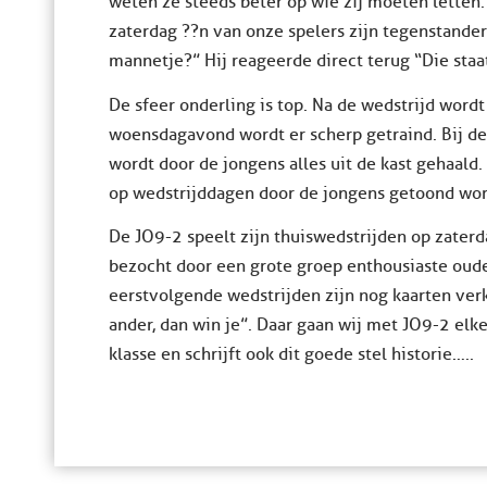
weten ze steeds beter op wie zij moeten letten. 
zaterdag ??n van onze spelers zijn tegenstander 
mannetje?” Hij reageerde direct terug “Die staat
De sfeer onderling is top. Na de wedstrijd word
woensdagavond wordt er scherp getraind. Bij de
wordt door de jongens alles uit de kast gehaald.
op wedstrijddagen door de jongens getoond word
De JO9-2 speelt zijn thuiswedstrijden op zater
bezocht door een grote groep enthousiaste ouder
eerstvolgende wedstrijden zijn nog kaarten verk
ander, dan win je”. Daar gaan wij met JO9-2 elk
klasse en schrijft ook dit goede stel historie…..