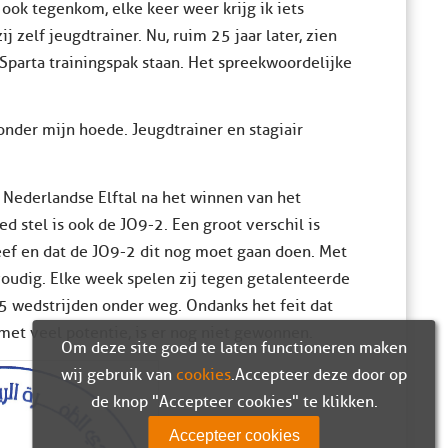
 ook tegenkom, elke keer weer krijg ik iets
j zelf jeugdtrainer. Nu, ruim 25 jaar later, zien
 Sparta trainingspak staan. Het spreekwoordelijke
nder mijn hoede. Jeugdtrainer en stagiair
 Nederlandse Elftal na het winnen van het
 stel is ook de JO9-2. Een groot verschil is
reef en dat de JO9-2 dit nog moet gaan doen. Met
nvoudig. Elke week spelen zij tegen getalenteerde
 5 wedstrijden onder weg. Ondanks het feit dat
met veel potentie, is er nog niet gewonnen.
Om deze site goed te laten functioneren maken
wij gebruik van
cookies
. Accepteer deze door op
de knop "Accepteer cookies" te klikken.
Accepteer cookies