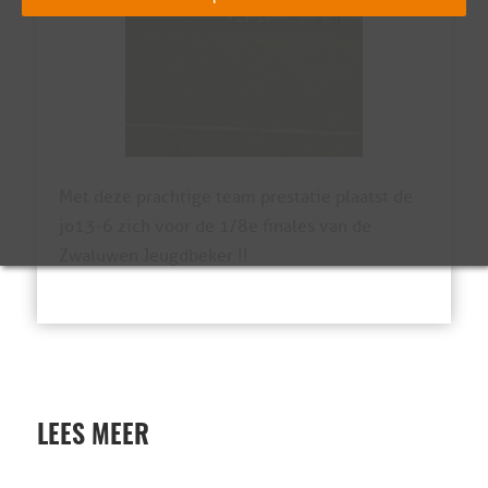
Met deze prachtige team prestatie plaatst de
jo13-6 zich voor de 1/8e finales van de
Zwaluwen Jeugdbeker !!
LEES MEER