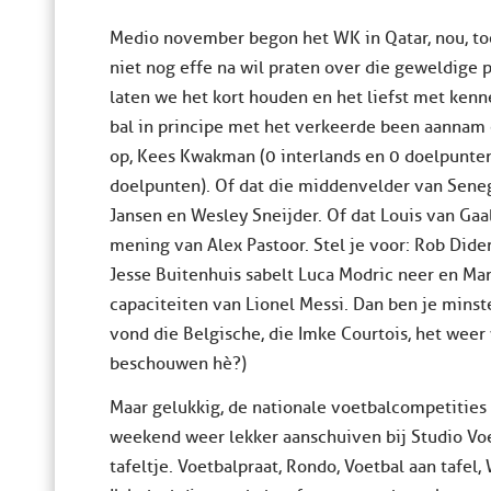
Medio november begon het WK in Qatar, nou, toen
niet nog effe na wil praten over die geweldige 
laten we het kort houden en het liefst met kenn
bal in principe met het verkeerde been aannam e
op, Kees Kwakman (0 interlands en 0 doelpunten)
doelpunten). Of dat die middenvelder van Senega
Jansen en Wesley Sneijder. Of dat Louis van Gaa
mening van Alex Pastoor. Stel je voor: Rob Dider
Jesse Buitenhuis sabelt Luca Modric neer en Mar
capaciteiten van Lionel Messi. Dan ben je minst
vond die Belgische, die Imke Courtois, het wee
beschouwen hè?)
Maar gelukkig, de nationale voetbalcompetities
weekend weer lekker aanschuiven bij Studio Voe
tafeltje. Voetbalpraat, Rondo, Voetbal aan tafel