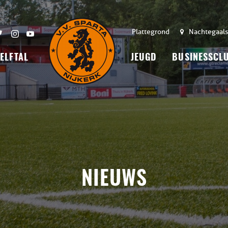
Plattegrond
Nachtegaals
 ELFTAL
JEUGD
BUSINESSCL
NIEUWS