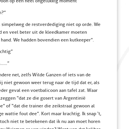
gewoon op een heel ongelukkig moment”
n?”
n simpelweg de restverdediging niet op orde. We
 en veel beter uit de kleedkamer moeten
de hand. We hadden bovendien een kutkeeper”.
chtig”
en……”
ndere net, zelfs Wilde Ganzen of iets van de
j niet gewoon weer terug naar de tijd dat er, als
eder geval een voetbalicoon aan tafel zat. Waar
eggen “dat ze die gosert van Argentinië
” of “dat die trainer die zeikstraal gewoon al
e wattie fout dee”. Kort maar krachtig. Ik snap ‘t,
och niet te betekenen dat ik nu aan moet horen