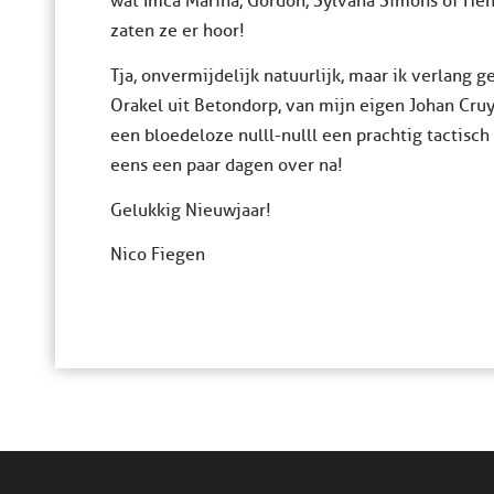
wat Imca Marina, Gordon, Sylvana Simons of He
zaten ze er hoor!
Tja, onvermijdelijk natuurlijk, maar ik verlan
Orakel uit Betondorp, van mijn eigen Johan Cruyf
een bloedeloze nulll-nulll een prachtig tactisc
eens een paar dagen over na!
Gelukkig Nieuwjaar!
Nico Fiegen