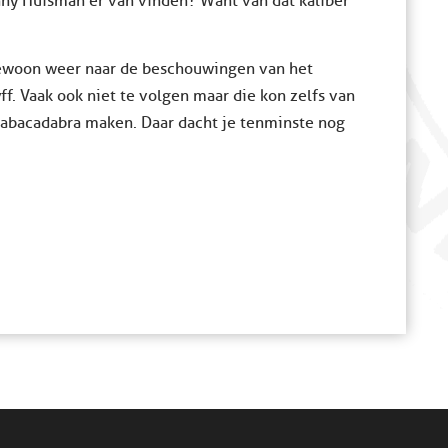
nny Huisman er van vinden? Want van dat kaliber
g gewoon weer naar de beschouwingen van het
f. Vaak ook niet te volgen maar die kon zelfs van
h abacadabra maken. Daar dacht je tenminste nog