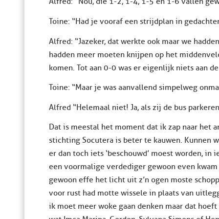
Alfred: “Nou, die 1-2, 1-4, 1-5 en 1-6 vallen 
Toine: “Had je vooraf een strijdplan in gedachte
Alfred: “Jazeker, dat werkte ook maar we hadde
hadden meer moeten knijpen op het middenveld
komen. Tot aan 0-0 was er eigenlijk niets aan 
Toine: “Maar je was aanvallend simpelweg onma
Alfred “Helemaal niet! Ja, als zij de bus parker
Dat is meestal het moment dat ik zap naar het a
stichting Socutera is beter te kauwen. Kunnen wi
er dan toch iets ‘beschouwd’ moest worden, in i
een voormalige verdediger gewoon even kwam z
gewoon effe het licht uit z’n ogen moste schoppe
voor rust had motte wissele in plaats van uitlegg
ik moet meer woke gaan denken maar dat hoeft t