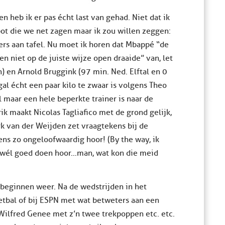
 heb ik er pas écht last van gehad. Niet dat ik
pot die we net zagen maar ik zou willen zeggen:
ers aan tafel. Nu moet ik horen dat Mbappé “de
n niet op de juiste wijze open draaide” van, let
 en Arnold Bruggink (97 min. Ned. Elftal en 0
l écht een paar kilo te zwaar is volgens Theo
l maar een hele beperkte trainer is naar de
ik maakt Nicolas Tagliafico met de grond gelijk,
k van der Weijden zet vraagtekens bij de
ens zo ongeloofwaardig hoor! (By the way, ik
r wél goed doen hoor…man, wat kon die meid
 beginnen weer. Na de wedstrijden in het
tbal of bij ESPN met wat betweters aan een
, Wilfred Genee met z’n twee trekpoppen etc. etc.