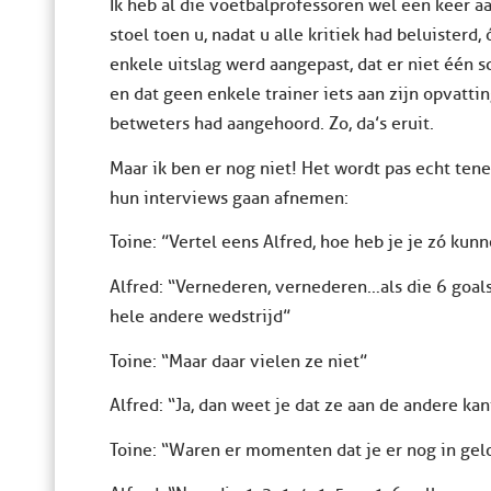
Ik heb al die voetbalprofessoren wel een keer aa
stoel toen u, nadat u alle kritiek had beluisterd
enkele uitslag werd aangepast, dat er niet één s
en dat geen enkele trainer iets aan zijn opvattin
betweters had aangehoord. Zo, da’s eruit.
Maar ik ben er nog niet! Het wordt pas echt ten
hun interviews gaan afnemen:
Toine: ”Vertel eens Alfred, hoe heb je je zó kun
Alfred: “Vernederen, vernederen…als die 6 goals
hele andere wedstrijd”
Toine: “Maar daar vielen ze niet”
Alfred: “Ja, dan weet je dat ze aan de andere ka
Toine: “Waren er momenten dat je er nog in gel