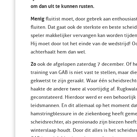
om dan uit te kunnen rusten.
Menig
fluitist moet, door gebrek aan enthousia
fluiten. Dat gaat ook de sterkste en beste sche
speler makkelijker vervangen kan worden tijdens 
Hij moet door tot het einde van de wedstrijd! Oo
achterhaalt hem dan wel.
Zo
ook de afgelopen zaterdag 7 december. Of he
training van GAB is niet vast te stellen, maar di
gekwetst te zijn geraakt. Waar één scheidsrecht
haakte de andere twee al voortijdig af. Rugkwal
geconstateerd. Hierdoor werd er een behoorlijk
leidsmannen. En dit allemaal op het moment da
hamstringblessure in de ziekenboeg heeft gem
scheidsrechter, als pensionado zijn biezen heeft
winterslaap houdt. Door dit alles is het scheids