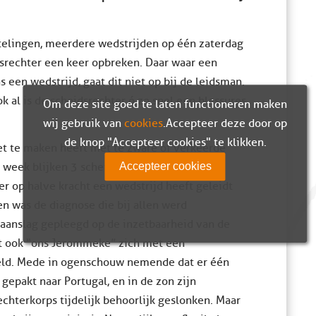
stelingen, meerdere wedstrijden op één zaterdag
idsrechter een keer opbreken. Daar waar een
een wedstrijd, gaat dit niet op bij de leidsman.
k al is de scheidsrechter ó zo snel een blessures
Om deze site goed te laten functioneren maken
wij gebruik van
cookies
. Accepteer deze door op
de knop "Accepteer cookies" te klikken.
t te maken heeft met te zware of verkeerde
e week blijken 3 scheidsrechter zeer ernstig
Accepteer cookies
er op halve kracht een wedstrijd heeft geleidt
en was de diagnose die bij allen werd
 aanslag gepleegd op de inzetbaarheid van de
t ook “ons Jerommeke” zich met een
eld. Mede in ogenschouw nemende dat er één
 gepakt naar Portugal, en in de zon zijn
rechterkorps tijdelijk behoorlijk geslonken. Maar