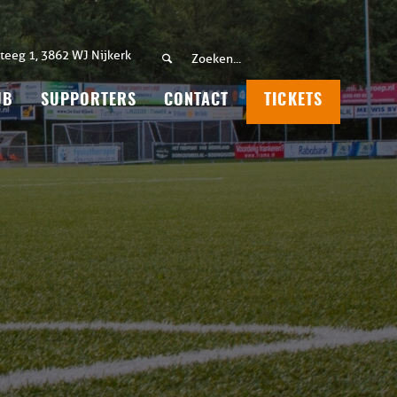
teeg 1, 3862 WJ Nijkerk
UB
SUPPORTERS
CONTACT
TICKETS