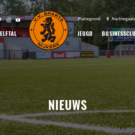
Plattegrond
Nachtegaals
 ELFTAL
JEUGD
BUSINESSCL
NIEUWS