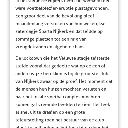
In het Gelderse Nijkerk heeft dit weekend een
ware voetbalplezier-eruptie plaatsgevonden.
Een groot deel van de bevolking bleef
maandenlang verstoken van hun wekelijkse
zaterdagje Sparta Nijkerk en dat leidde op
sommige plaatsen tot een mix van
vreugdetranen en algehele chaos.
De lockdown die het Veluwse stadje teisterde
stelde vooral dat gedeelte wat op de een of
andere wijze berokken is bij de grootste club
van Nijkerk zwaar op de proef. Het moment dat
de mensen hun huizen mochten verlaten en
naar het lokale voetbalcomplex mochten
komen gaf vreemde beelden te zien. Het leek
al snel uit te draaien op een grote
teleurstelling toen het bestuur van de club
bleek te volharden in het feit dat de door het