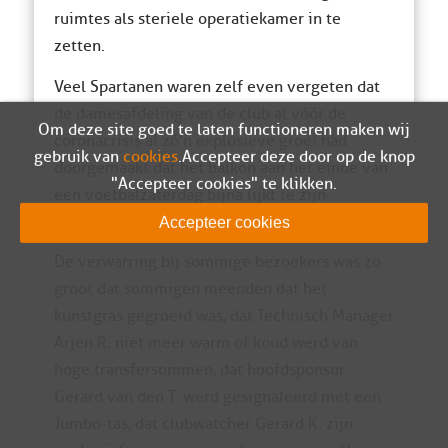
ruimtes als steriele operatiekamer in te
zetten.
Veel Spartanen waren zelf even vergeten dat
de damesafdeling van de club al vóór de
Om deze site goed te laten functioneren maken wij
coronacrisis al zó’n explosieve groei had
gebruik van
cookies
. Accepteer deze door op de knop
doorgemaakt dat het balkon aan het einde van
"Accepteer cookies" te klikken.
een voetbalzaterdag bijna lijkt te zijn
overgenomen door de meiden en vrouwen.
Accepteer cookies
De verwarring bij sommige bezoekers was zo
groot dat sommigen meenden dat het
kunstgras gegroeid was, dat Technisch Manager
Arjen R. niet meer warm of koud werd van
hoge transfersommen, dat hoofdsponsor
Gerard van den T. werd gesignaleerd met een
Jumbo-tas, dat clubwatcher Gerard K. zijn