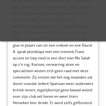
wedstrijdimpressies per abuis weer via Hyves
ging delen en dat stadionspeaker Theo van D.
kort voor de wedstrijd via de microfoon zelfs
alle Ajacieden feliciteerde met hun
aanstaande kampioenschap. Sponsormanager
Rijk V. liep ineens de 100 meter in 9:38 sec.,
Ted van H. en Erik P. dronken ineens uit een
glas in plaats van uit een viskom en ene David
A. sprak plotsklaps met een vreemd, Frans
accent en liep rond in een shirt met Mo Salah
op z’n rug. Kortom, verwarring alom en
specialisten wisten zich geen raad met deze
commotie. Zij vrezen dat het nog maanden zal
duren voordat iedere Spartaan weer ouderwets
kritiek levert, tegelijkertijd geen kwaad woord
over zijn club wil horen en weer liters
Heineken bier drinkt. Er werd zelfs gefluisterd