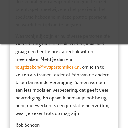
doe vooral geen afwijkende dingen. Je inzet,
talent, spel, speelwijze en het plezier in het
spelletje hebben je in deze positie gebracht,
nu wordt het tijd om te oogsten…
Waarschijnlijk zijn er nu diverse personen die
zichzelf nog niet ‘te druk’ voelen, maar wel
graag een beetje prestatiedruk willen
meemaken. Meld je dan via
jeugdzaken@vvspartanijkerk.nl
om je in te
zetten als trainer, leider of één van de andere
taken binnen de vereniging. Samen werken
aan iets moois en verbetering, dat geeft veel
bevrediging. En op welk niveau je ook bezig
bent, meewerken is een prestatie neerzetten,
waar je zeker trots op mag zijn.
Rob Schoon