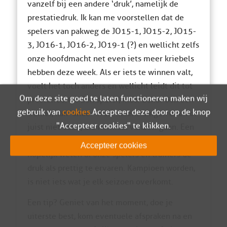
vanzelf bij een andere ‘druk’, namelijk de
prestatiedruk. Ik kan me voorstellen dat de
spelers van pakweg de JO15-1, JO15-2, JO15-
3, JO16-1, JO16-2, JO19-1 (?) en wellicht zelfs
onze hoofdmacht net even iets meer kriebels
hebben deze week. Als er iets te winnen valt,
voelt het toch anders en wellicht leidt dit tot
Om deze site goed te laten functioneren maken wij
prestatiedruk. Een speler, maar zeker ook een
gebruik van
cookies
. Accepteer deze door op de knop
trainer, kan ‘onder druk’ ineens dingen doen of
"Accepteer cookies" te klikken.
juist niet doen, die normaal vanzelf gaan. Een
boeiend psychologisch gebeuren, maar
Accepteer cookies
hopelijk weten al onze spelers en trainers de
druk als prettig te ervaren. Kampioen worden,
is niet iets wat je elk seizoen overkomt.
Een tip? Geniet van het moment, doe je
uiterste best, kom eventuele afspraken na en