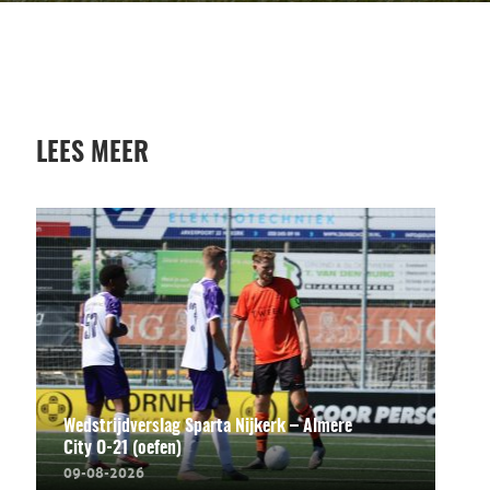
LEES MEER
Wedstrijdverslag Sparta Nijkerk – Almere
City O-21 (oefen)
09-08-2026