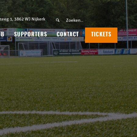
teeg 1, 3862 WJ Nijkerk
UB
SUPPORTERS
CONTACT
TICKETS