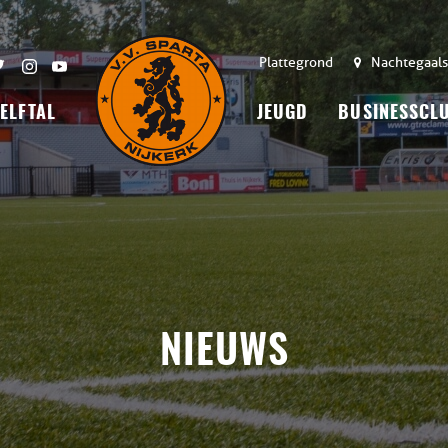
Plattegrond
Nachtegaals
 ELFTAL
JEUGD
BUSINESSCL
NIEUWS