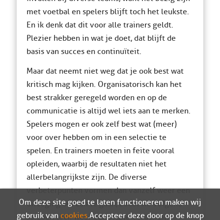
met voetbal en spelers blijft toch het leukste.
En ik denk dat dit voor alle trainers geldt.
Plezier hebben in wat je doet, dat blijft de
basis van succes en continuïteit.
Maar dat neemt niet weg dat je ook best wat
kritisch mag kijken. Organisatorisch kan het
best strakker geregeld worden en op de
communicatie is altijd wel iets aan te merken.
Spelers mogen er ook zelf best wat (meer)
voor over hebben om in een selectie te
spelen. En trainers moeten in feite vooral
opleiden, waarbij de resultaten niet het
allerbelangrijkste zijn. De diverse
verbeterpunten vormen dan vanzelf weer een
Om deze site goed te laten functioneren maken wij
uitdaging om aan te gaan, zodat we volgend
gebruik van
cookies
. Accepteer deze door op de knop
seizoen toch weer een stapje verder zijn.