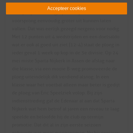
Dat het daarbij bleef was wellicht het enige
Accepteer cookies
smetje op de middag, Sparta Nijkerk had de
voorsprong eenvoudig groter uit kunnen laten
vallen. Dat was eerlijk gezegd nergens voor nodig.
Met 12 punten uit 4 wedstrijden en een doelsaldo
wat er ook al goed uit ziet (12-4) staat de ploeg in
ieder geval 1 week op kop in de 3e divisie. Op 24
mei miste Sparta Nijkerk in Assen de afslag naar
die klasse, via een mooie B-weg promoveerde de
ploeg uiteindelijk dik verdiend alsnog. In een
klasse waar het voetbal alleen maar beter is gedijt
de ploeg van Eric Speelziek volop. Bij zijn
indiensttreding gaf de Edenaar al aan dat Sparta
Nijkerk wat hem betrof al jaren een niveau te laag
speelde en beloofde hij de club op termijn
promotie. Dat dit al in zijn eerste seizoen