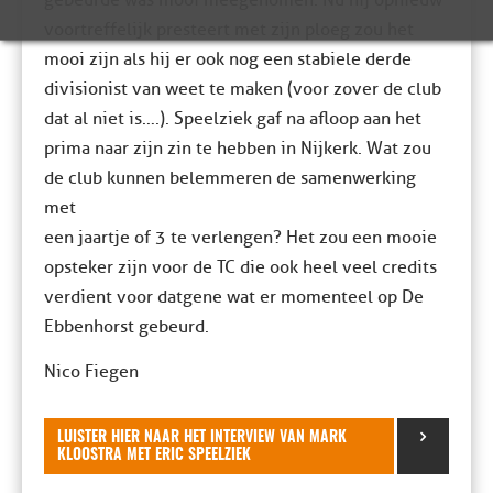
gebeurde was mooi meegenomen. Nu hij opnieuw
voortreffelijk presteert met zijn ploeg zou het
mooi zijn als hij er ook nog een stabiele derde
divisionist van weet te maken (voor zover de club
dat al niet is….). Speelziek gaf na afloop aan het
prima naar zijn zin te hebben in Nijkerk. Wat zou
de club kunnen belemmeren de samenwerking
met ​
een jaartje of 3 te verlengen? Het zou een mooie
opsteker zijn voor de TC die ook heel veel credits
verdient voor datgene wat er momenteel op De
Ebbenhorst gebeurd.
Nico Fiegen
LUISTER HIER NAAR HET INTERVIEW VAN MARK
KLOOSTRA MET ERIC SPEELZIEK