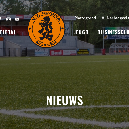
Plattegrond
Nachtegaals
 ELFTAL
JEUGD
BUSINESSCL
NIEUWS