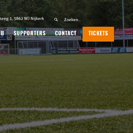
teeg 1, 3862 WJ Nijkerk
UB
SUPPORTERS
CONTACT
TICKETS