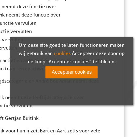
k neemt deze functie over
ink neemt deze functie over
unctie vervullen
ctie vervullen
e vervullen
Om deze site goed te laten functioneren maken
ervullen
wij gebruik van
cookies
. Accepteer deze door op
actief en assertief richting trainers/leiders en
de knop "Accepteer cookies" te klikken.
in train- en coachwijze).
Accepteer cookies
tijdscategorie en André Bouwman neemt deze
ink neemt deze leeftijdscategorie over
nctie vervullen
t Gertjan Buitink.
ijk voor hun inzet, Bart en Aart zelfs voor vele