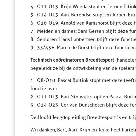
4. O11-O13: Krijn Weeda stopt en Jeroen Eitin
5. O14-O15: Aart Berendse stopt en Jeroen Eit
6. O16-O19: Arnold van Ramshorst blijft deze f
7. Meiden en dames: Sam Gersen blijft deze fun
8. Senioren: Hans Lubbertsen blijft deze functi
9. 35/45+: Marco de Borst blijft deze functie v
Technisch coördinatoren Breedtesport
(handelen 
begeleidt ze bij de ontwikkeling van de spelers 
1. O8-O10: Pascal Buitink stopt met deze leef
functie over
2. O11-O13: Bart Stolwijk stopt en Pascal Buit
3. O14-O23: Cor van Dunschoten blijft deze fu
De Hoofd Jeugdopleiding Breedtesport is en blijf
Wij danken, Bart, Aart, Krijn en Teike heel hartel