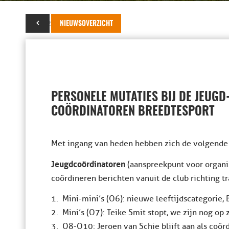
10 juli 2024
NIEUWSOVERZICHT
PERSONELE MUTATIES BIJ DE JEUGD
COÖRDINATOREN BREEDTESPORT
Met ingang van heden hebben zich de volgende
Jeugdcoördinatoren
(aanspreekpunt voor organis
coördineren berichten vanuit de club richting tr
1. Mini-mini’s (O6): nieuwe leeftijdscategorie,
2. Mini’s (O7): Teike Smit stopt, we zijn nog op
3. O8-O10: Jeroen van Schie blijft aan als coör