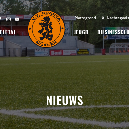
Plattegrond
Nachtegaals
 ELFTAL
JEUGD
BUSINESSCL
NIEUWS