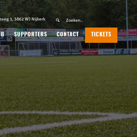
teeg 1, 3862 WJ Nijkerk
UB
SUPPORTERS
CONTACT
TICKETS