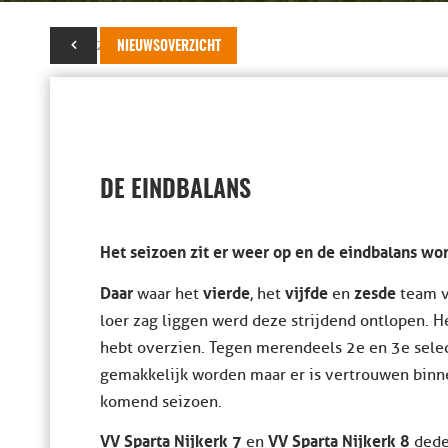
30 mei 2017
NIEUWSOVERZICHT
DE EINDBALANS
Het seizoen zit er weer op en de eindbalans w
Daar
vierde
vijfde
zesde
waar het
, het
en
team 
loer zag liggen werd deze strijdend ontlopen. H
hebt overzien. Tegen merendeels 2e en 3e sele
gemakkelijk worden maar er is vertrouwen binn
komend seizoen.
VV Sparta Nijkerk 7
VV Sparta Nijkerk 8
en
dede