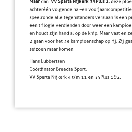
Maar
VV Sparta Nijkerk 35Plus 2
dan.
, deze plo
achteréén volgende na –en voorjaarscompetitie
speelronde alle tegenstanders verslaan is een p
een trilogie verdienden door weer een kampioe
en houdt zijn hand al op de knip. Maar vast en 
2 gaan voor het 3e kampioenschap op rij. Zij ga
seizoen maar komen.
Hans Lubbertsen
Coördinator Breedte Sport.
VV Sparta Nijkerk 4 t/m 11 en 35Plus 1&2.