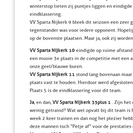
winterstop lieten zij puntjes liggen en eindigd
eindklassering.
VV Sparta Nijkerk 9 bleek dit seizoen een zee
tegenstander was voor iedere opponent. Hopelij
op de bovenste plaatsen. Maar ja, ook zij worden
VV Sparta Nijkerk 10
eindigde op ruime afstand 
een mooie 3e plaats in de competitie met een a
onze geel/blauwe buren.
VV Sparta Nijkerk 11
stond lang bovenaan maar 
plaats vast te houden. Hierdoor werd afgeslote
Plaats 5 is de eindklassering voor dit team.
Ja
VV Sparta Nijkerk 35plus 1
, en dan,
. Zijn het
weinig getraind? Wat wel opvalt bij dit team is
week 2 keer trainen en dan nog het plezier hebb
deze mannen toch “Petje af” voor de prestaties 