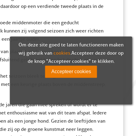
e daardoor op een verdiende tweede plaats in de
r goede middenmoter die een geducht
k kunnen zij volgend seizoen zich weer richten
 een jaartje ouder.
Om deze site goed te laten functioneren maken
van plaats 1 en 2 maar kan trots terug zien op
wij gebruik van
cookies
. Accepteer deze door op
fsluitend gelijkspel tegen het derde team van
de knop "Accepteer cookies" te klikken.
Accepteer cookies
het seizoen bleek te lang om deze bovenste
n met een keurige plaats boven de middenstreep.
 de jaren die gaan mee spreken of wordt er te
 het enthousiasme wat van dit team afspat. Iedere
en als een jonge hond. Gezien de leeftijden van
die zij op de groene kunstmat neer leggen.