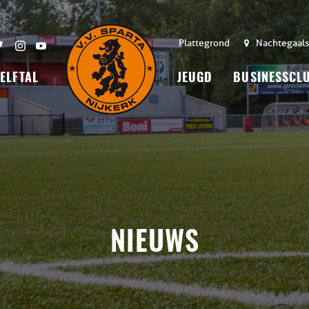
Plattegrond
Nachtegaals
 ELFTAL
JEUGD
BUSINESSCL
NIEUWS