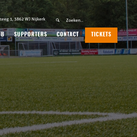
teeg 1, 3862 WJ Nijkerk
UB
SUPPORTERS
CONTACT
TICKETS