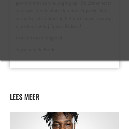
gevierd met een huldiging op “De Ebbenhorst”
en daarna op de platte kar door Nijkerk. Met
natuurlijk als afsluiting het vertrouwde patatje
in de kantine bij Sparta Nijkerk!
Trots op onze jongens!
Ingrid van de Beek
LEES MEER