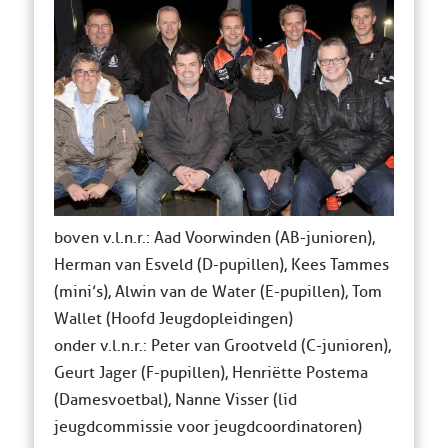
boven v.l.n.r.: Aad Voorwinden (AB-junioren),
Herman van Esveld (D-pupillen), Kees Tammes
(mini’s), Alwin van de Water (E-pupillen), Tom
Wallet (Hoofd Jeugdopleidingen)
onder v.l.n.r.: Peter van Grootveld (C-junioren),
Geurt Jager (F-pupillen), Henriëtte Postema
(Damesvoetbal), Nanne Visser (lid
jeugdcommissie voor jeugdcoordinatoren)