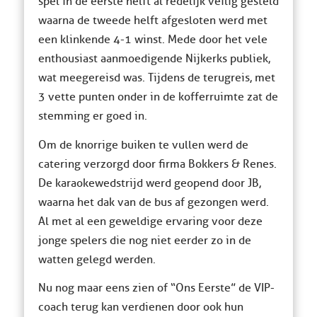
spel in de eerste helft al redelijk veilig gesteld
waarna de tweede helft afgesloten werd met
een klinkende 4-1 winst. Mede door het vele
enthousiast aanmoedigende Nijkerks publiek,
wat meegereisd was. Tijdens de terugreis, met
3 vette punten onder in de kofferruimte zat de
stemming er goed in.
Om de knorrige buiken te vullen werd de
catering verzorgd door firma Bokkers & Renes.
De karaokewedstrijd werd geopend door JB,
waarna het dak van de bus af gezongen werd.
Al met al een geweldige ervaring voor deze
jonge spelers die nog niet eerder
zo in de
watten
gelegd werden.
Nu nog maar eens zien of “Ons Eerste” de VIP-
coach terug kan verdienen door ook hun