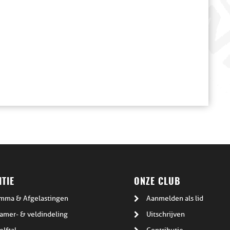
TIE
ONZE CLUB
mma & Afgelastingen
Aanmelden als lid
amer- & veldindeling
Uitschrijven