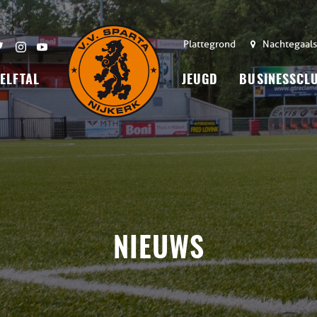
Plattegrond
Nachtegaals
 ELFTAL
JEUGD
BUSINESSCL
NIEUWS