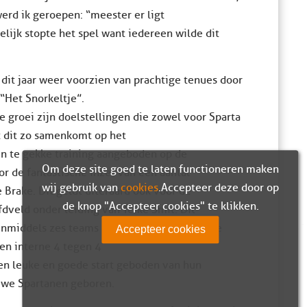
werd ik geroepen: “meester er ligt
gelijk stopte het spel want iedereen wilde dit
 dit jaar weer voorzien van prachtige tenues door
“Het Snorkeltje”.
ke groei zijn doelstellingen die zowel voor Sparta
t dit zo samenkomt op het
en te gekke training aangeboden op de
Om deze site goed te laten functioneren maken
or de fantastische inzet van een aantal
wij gebruik van
cookies
. Accepteer deze door op
 Brake. Dit geldt uiteraard ook voor de
de knop "Accepteer cookies" te klikken.
dveld onder leiding van Teike Smit. Dit
 inmiddels zes teams die onder de bezielende
Accepteer cookies
en interne 4 tegen 4
en leuke en goede start geboden van hun
ieuwe Spartanen geboren.