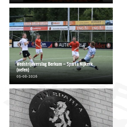
Wedstrijdverslag Berkum – Sparta Nijkerk
(oefen)
05-08-2026