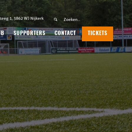
teeg 1, 3862 WJ Nijkerk
UB
SUPPORTERS
CONTACT
TICKETS