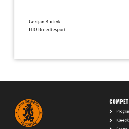
Gertjan Buitink
HJO Breedtesport
COMPETI
Progra
Kleedk