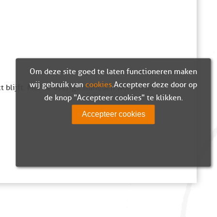
Om deze site goed te laten functioneren maken
wij gebruik van
cookies
. Accepteer deze door op
ct blijft. Met de overige stafleden worden de
de knop "Accepteer cookies" te klikken.
Accepteer cookies