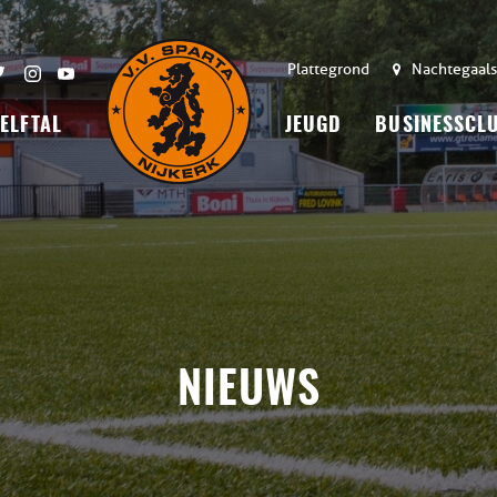
Plattegrond
Nachtegaals
 ELFTAL
JEUGD
BUSINESSCL
NIEUWS