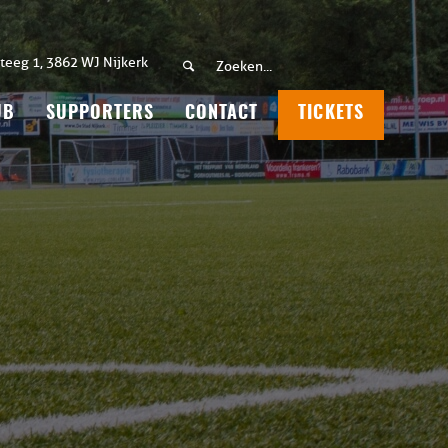
teeg 1, 3862 WJ Nijkerk
UB
SUPPORTERS
CONTACT
TICKETS