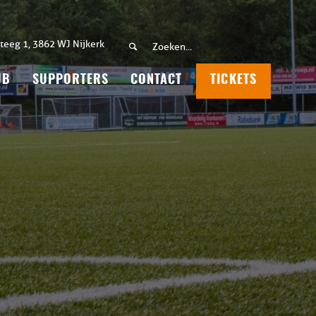
teeg 1, 3862 WJ Nijkerk
UB
SUPPORTERS
CONTACT
TICKETS