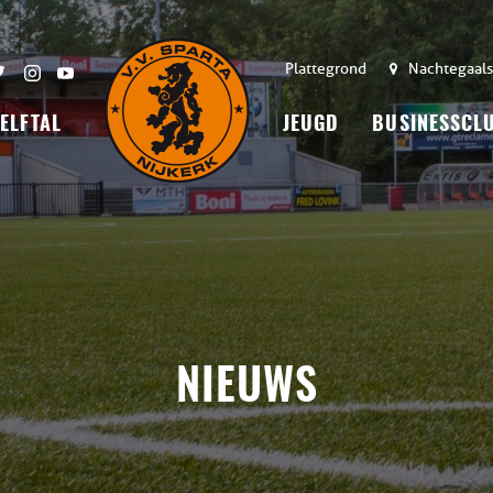
Plattegrond
Nachtegaals
 ELFTAL
JEUGD
BUSINESSCL
NIEUWS