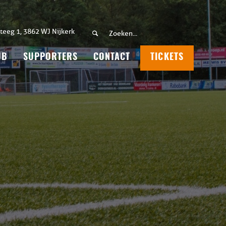
teeg 1, 3862 WJ Nijkerk
UB
SUPPORTERS
CONTACT
TICKETS