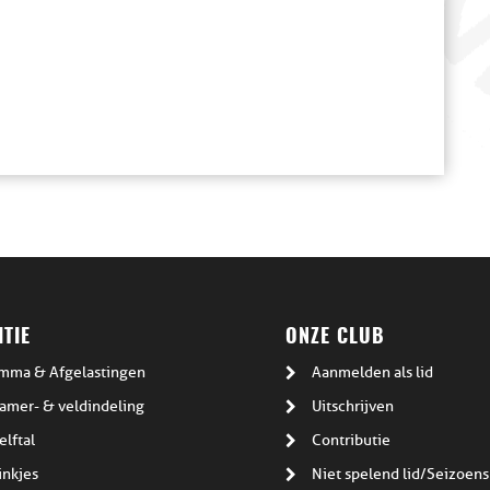
TIE
ONZE CLUB
mma & Afgelastingen
Aanmelden als lid
amer- & veldindeling
Uitschrijven
elftal
Contributie
inkjes
Niet spelend lid/Seizoens