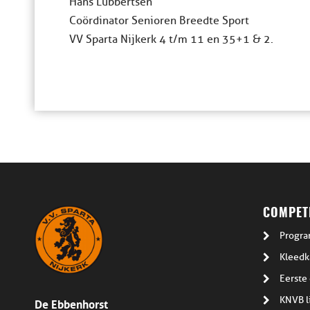
Hans Lubbertsen
Coördinator Senioren Breedte Sport
VV Sparta Nijkerk 4 t/m 11 en 35+1 & 2.
COMPETI
Progra
Kleedk
Eerste 
De Ebbenhorst
KNVB l