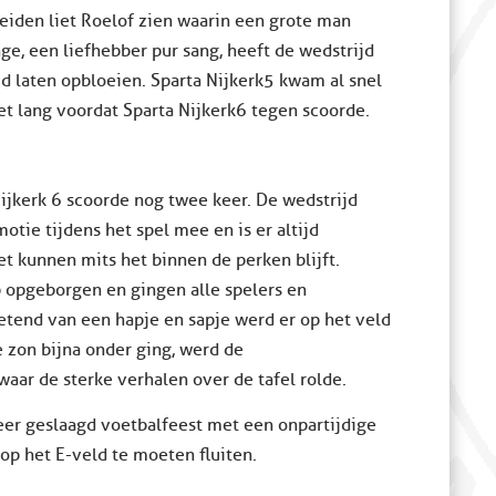
eiden liet Roelof zien waarin een grote man
nge, een liefhebber pur sang, heeft de wedstrijd
d laten opbloeien. Sparta Nijkerk 5 kwam al snel
t lang voordat Sparta Nijkerk 6 tegen scoorde.
ijkerk 6 scoorde nog twee keer. De wedstrijd
otie tijdens het spel mee en is er altijd
 kunnen mits het binnen de perken blijft.
p opgeborgen en gingen alle spelers en
etend van een hapje en sapje werd er op het veld
e zon bijna onder ging, werd de
aar de sterke verhalen over de tafel rolde.
eer geslaagd voetbalfeest met een onpartijdige
op het E-veld te moeten fluiten.