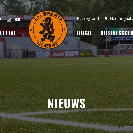
Plattegrond
Nachtegaals
 ELFTAL
JEUGD
BUSINESSCL
NIEUWS