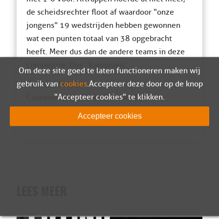
de scheidsrechter floot af waardoor “onze
jongens” 19 wedstrijden hebben gewonnen
wat een punten totaal van 38 opgebracht
heeft. Meer dus dan de andere teams in deze
competitie. Dus : Kampioen.
Om deze site goed te laten functioneren maken wij
gebruik van
cookies
. Accepteer deze door op de knop
Hans Lubbertsen
"Accepteer cookies" te klikken.
Coördinator Senioren Breedte Sport
VV Sparta Nijkerk 4 T/m 11 en 35+1&2.
Accepteer cookies
LEES MEER