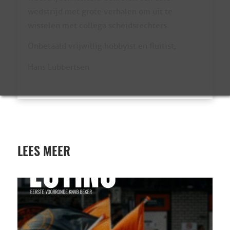
wedstrijd met grote verhalen om uit te
wisselen met collega scheidsrechters.
Onbetaald vrijwillig hobbyist en fluitist,
Hans Lubbertsen
LEES MEER