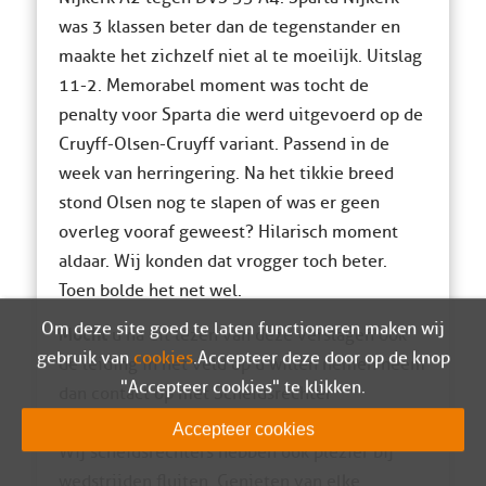
was 3 klassen beter dan de tegenstander en
maakte het zichzelf niet al te moeilijk. Uitslag
11-2. Memorabel moment was tocht de
penalty voor Sparta die werd uitgevoerd op de
Cruyff-Olsen-Cruyff variant. Passend in de
week van herringering. Na het tikkie breed
stond Olsen nog te slapen of was er geen
overleg vooraf geweest? Hilarisch moment
aldaar. Wij konden dat vrogger toch beter.
Toen bolde het net wel.
Mocht
Om deze site goed te laten functioneren maken wij
u na dit lezen van deze verslagen ook
gebruik van
cookies
. Accepteer deze door op de knop
de leiding in het veld op u willen nemen neem
"Accepteer cookies" te klikken.
dan contact op met Scheidsrechter
Coördinator G.A.Buitenhuis, 06-14121777.
Accepteer cookies
Wij scheidsrechters hebben ook plezier bij
wedstrijden fluiten. Genieten van elke