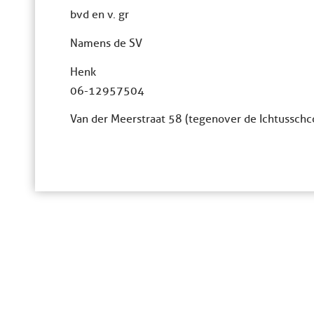
bvd en v. gr
Namens de SV
Henk
06-12957504
Van der Meerstraat 58 (tegenover de Ichtusschco