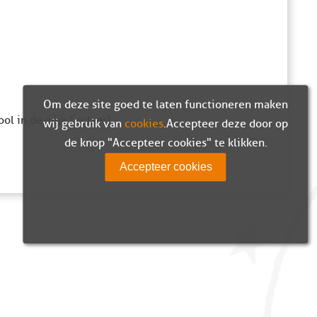
Om deze site goed te laten functioneren maken
ol in de wijk Corlaer)
wij gebruik van
cookies
. Accepteer deze door op
de knop "Accepteer cookies" te klikken.
Accepteer cookies