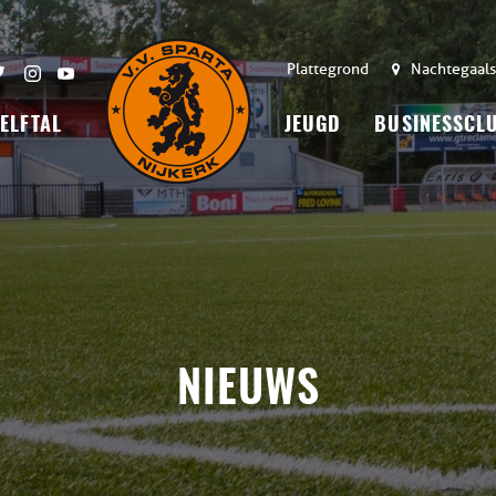
Plattegrond
Nachtegaals
 ELFTAL
JEUGD
BUSINESSCL
NIEUWS