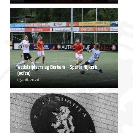
Wedstrijdverslag Berkum – Sparta Nijkerk
(oefen)
05-08-2026