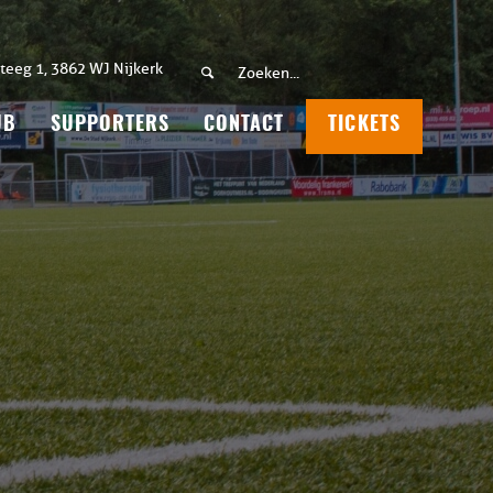
teeg 1, 3862 WJ Nijkerk
UB
SUPPORTERS
CONTACT
TICKETS