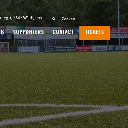
teeg 1, 3862 WJ Nijkerk
UB
SUPPORTERS
CONTACT
TICKETS