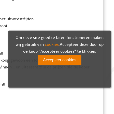
met uitwedstrijden
nooi
Om deze site goed te laten functioneren maken
wij gebruik van
cookies
. Accepteer deze door op
de knop "Accepteer cookies" te klikken.
!!
Accepteer cookies
. koop gewoon een lot! Het verkopende
winnen… en uiteraard zijn de prijzen die de koper
n!!