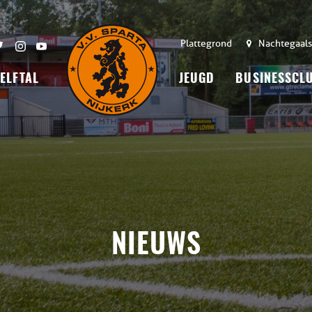
Plattegrond
Nachtegaals
 ELFTAL
JEUGD
BUSINESSCL
NIEUWS