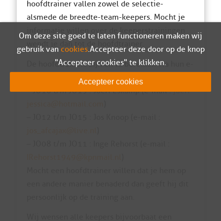
hoofdtrainer vallen zowel de selectie-
alsmede de breedte-team-keepers. Mocht je
informatie willen over de keeperstrainingen
Om deze site goed te laten functioneren maken wij
wendt je dan tot de hoofdtrainer.
gebruik van
cookies
. Accepteer deze door op de knop
"Accepteer cookies" te klikken.
De hoofdtrainers zijn en te bereiken via hun e-
mailadres :
Accepteer cookies
– JO16 t/m JO19 : Joeri Eskamp (e-mail :
joeri-
jessica@hotmail.com
)
– JO12 t/m JO15 : Jos Knoop (e-mail :
jos_afcajax@live.nl
)
– JO08 t/m JO11 : Inge Rehorst (e-mail :
IRehorst1949@kpnmail.nl
)
Mocht een hoofdtrainer willen dat je hem op
een andere manier benaderd dan geeft hij dit
persoonlijk op de training aan.
Wij wensen alle keepers bijvoorbaat een