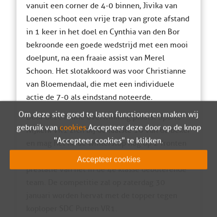
vanuit een corner de 4-0 binnen, Jivika van
Loenen schoot een vrije trap van grote afstand
in 1 keer in het doel en Cynthia van den Bor
bekroonde een goede wedstrijd met een mooi
doelpunt, na een fraaie assist van Merel
Schoon. Het slotakkoord was voor Christianne
van Bloemendaal, die met een individuele
actie de 7-0 als eindstand noteerde.
Om deze site goed te laten functioneren maken wij
Door deze ruime overwinning plaatst Sparta
gebruik van
cookies
. Accepteer deze door op de knop
Nijkerk VR1 zich bij de laatste 16 van de beker
"Accepteer cookies" te klikken.
en mag het na de winterstop nog op 2 fronten
strijden om de prijzen. Een opmerkelijke
Accepteer cookies
prestatie van het in de 4e klasse debuterende
team. De competitie zal op zaterdag 30
januari worden hervat met de topper tegen
koploper SDC Putten VR1.