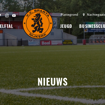
Plattegrond
Nachtegaals
 ELFTAL
JEUGD
BUSINESSCL
NIEUWS