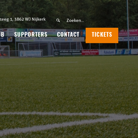
teeg 1, 3862 WJ Nijkerk
UB
SUPPORTERS
CONTACT
TICKETS