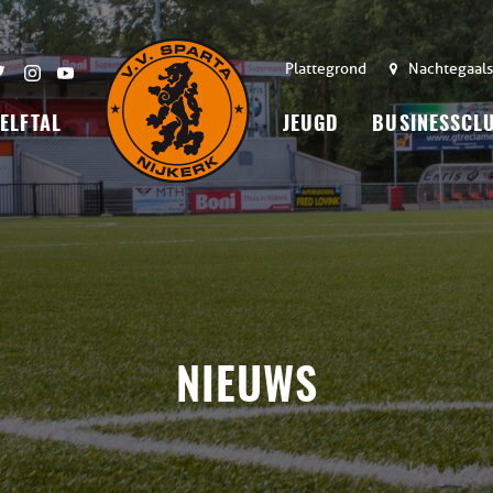
Plattegrond
Nachtegaals
 ELFTAL
JEUGD
BUSINESSCL
NIEUWS