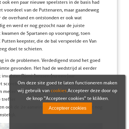
at ook een paar nieuwe speelsters in de basis had
 het voordeel van de Puttenaren, maar gaandeweg
er de overhand en ontstonden er ook wat
ig en werd er nog gezocht naar de juiste
t kwamen de Spartanen op voorsprong, toen
 Putten keepster, die de bal verspeelde en Van
eeg doel te schieten.
nog in de problemen. Verdedigend stond het goed
uimte gevonden. Het had de wedstrijd al eerder
 invalster Djoni Janssen (na een jaar
Om deze site goed te laten functioneren maken
 scorebord zette. Ilse Martens gaf de pass vanuit
wij gebruik van
cookies
. Accepteer deze door op
 meter of 20 in de verre hoek over de toch niet
de knop "Accepteer cookies" te klikken.
 treffer.
t en ook de 2e aanwinst Mandy van Pelt, mocht nog
Accepteer cookies
stelijk.