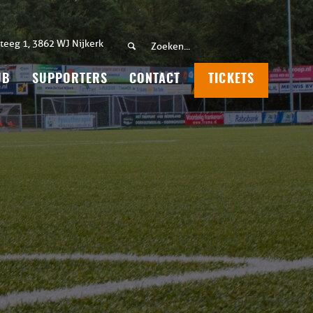
teeg 1, 3862 WJ Nijkerk
UB
SUPPORTERS
CONTACT
TICKETS