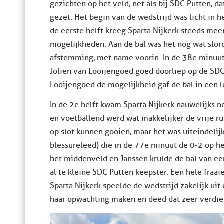
gezichten op het veld, net als bij SDC Putten, d
gezet. Het begin van de wedstrijd was licht in
de eerste helft kreeg Sparta Nijkerk steeds me
mogelijkheden. Aan de bal was het nog wat slord
afstemming, met name voorin. In de 38e minuu
Jolien van Looijengoed goed doorliep op de SDC
Looijengoed de mogelijkheid gaf de bal in een l
In de 2e helft kwam Sparta Nijkerk nauwelijks 
en voetballend werd wat makkelijker de vrije r
op slot kunnen gooien, maar het was uiteindelijk
blessureleed) die in de 77e minuut de 0-2 op het
het middenveld en Janssen krulde de bal van een
al te kleine SDC Putten keepster. Een hele fraaie
Sparta Nijkerk speelde de wedstrijd zakelijk ui
haar opwachting maken en deed dat zeer verdien