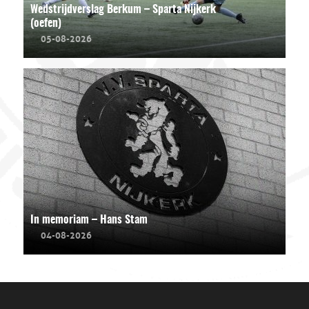
Wedstrijdverslag Berkum – Sparta Nijkerk
(oefen)
05-08-2026
In memoriam – Hans Stam
04-08-2026