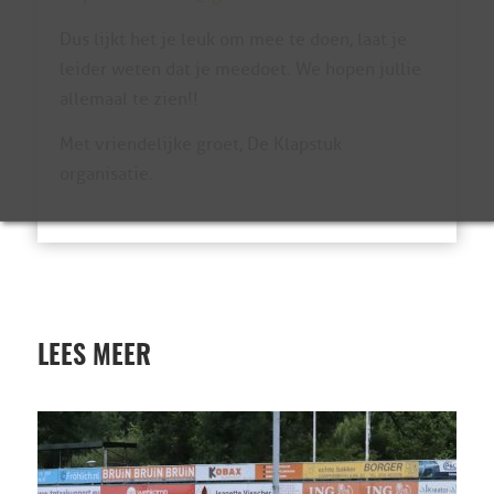
Dus lijkt het je leuk om mee te doen, laat je
leider weten dat je meedoet. We hopen jullie
allemaal te zien!!
Met vriendelijke groet, De Klapstuk
organisatie.
LEES MEER