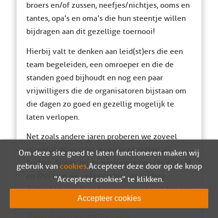
broers en/of zussen, neefjes/nichtjes, ooms en
tantes, opa’s en oma’s die hun steentje willen
bijdragen aan dit gezellige toernooi!
Hierbij valt te denken aan leid(st)ers die een
team begeleiden, een omroeper en die de
standen goed bijhoudt en nog een paar
vrijwilligers die de organisatoren bijstaan om
die dagen zo goed en gezellig mogelijk te
laten verlopen.
Net zoals andere jaren proberen we zoveel
mogelijk de oudere jeugd in te zetten als
Om deze site goed te laten functioneren maken wij
leiders. Alleen bij de jongere teams (mini’s, O8
gebruik van
cookies
. Accepteer deze door op de knop
en O9) zien we graag ouders als leiders.
"Accepteer cookies" te klikken.
Ziet u één van deze functies zitten laat het ons
Accepteer cookies
weten!! Meldt u zich dan aan via
klapstuktoernooi@gmail.com