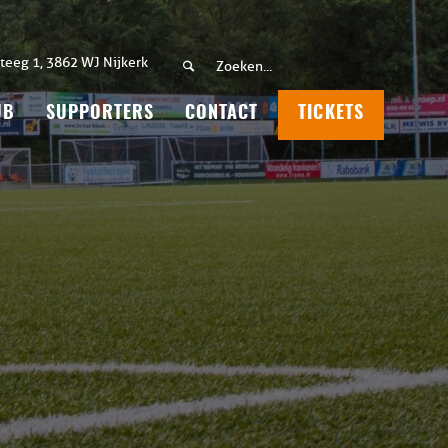
teeg 1, 3862 WJ Nijkerk
UB
SUPPORTERS
CONTACT
TICKETS