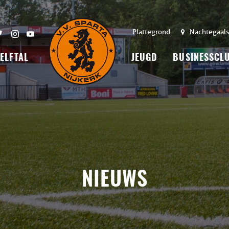
Plattegrond
Nachtegaals
 ELFTAL
JEUGD
BUSINESSCL
NIEUWS