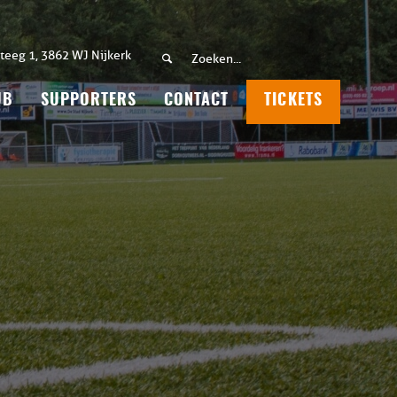
teeg 1, 3862 WJ Nijkerk
UB
SUPPORTERS
CONTACT
TICKETS