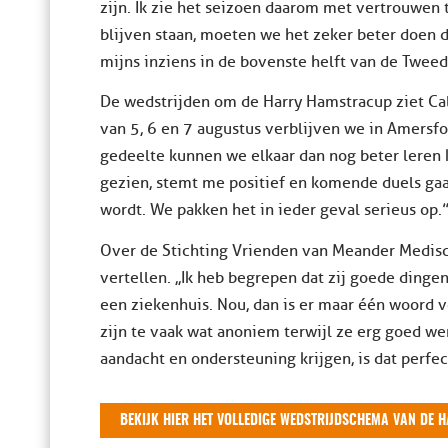
zijn. Ik zie het seizoen daarom met vertrouwen t
blijven staan, moeten we het zeker beter doen 
mijns inziens in de bovenste helft van de Tweed
De wedstrijden om de Harry Hamstracup ziet Cal
van 5, 6 en 7 augustus verblijven we in Amersf
gedeelte kunnen we elkaar dan nog beter leren 
gezien, stemt me positief en komende duels gaa
wordt. We pakken het in ieder geval serieus op.
Over de Stichting Vrienden van Meander Medis
vertellen. ,,Ik heb begrepen dat zij goede din
een ziekenhuis. Nou, dan is er maar één woord vo
zijn te vaak wat anoniem terwijl ze erg goed we
aandacht en ondersteuning krijgen, is dat perfec
BEKIJK HIER HET VOLLEDIGE WEDSTRIJDSCHEMA VAN DE