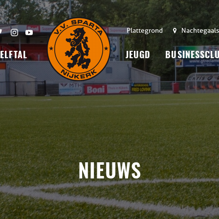
Plattegrond
Nachtegaals
 ELFTAL
JEUGD
BUSINESSCL
NIEUWS