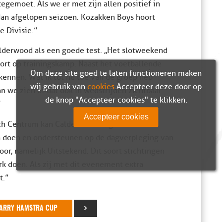
egemoet. Als we er met zijn allen positief in
dan afgelopen seizoen. Kozakken Boys hoort
e Divisie.”
derwood als een goede test. ,,Het slotweekend
oort op trainingskamp. Naast het voetballende
Om deze site goed te laten functioneren maken
kennen. Wat ik tot nu toe van de groep heb
wij gebruik van
cookies
. Accepteer deze door op
n we zien of dat ook in wedstrijden zichtbaar
de knop "Accepteer cookies" te klikken.
”
Accepteer cookies
ch Centrum kan Calderwood nog niet veel
gen doen en ondersteunen op de dagverpleging van
or, namelijk Uitstekend. Dit soort stichtingen
rk doen. Als zij met dit evenement extra
t.”
 HARRY HAMSTRA CUP